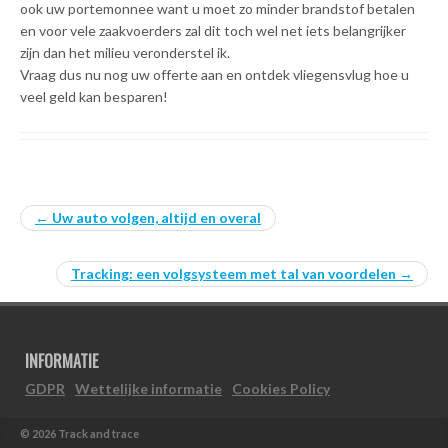
ook uw portemonnee want u moet zo minder brandstof betalen
en voor vele zaakvoerders zal dit toch wel net iets belangrijker
zijn dan het milieu veronderstel ik.
Vraag dus nu nog uw offerte aan en ontdek vliegensvlug hoe u
veel geld kan besparen!
Post navigation
←
Uw auto volgen, altijd en overal
Tracking: een volgsysteem met tal van voordelen
→
INFORMATIE
Footer Menu
GDPR
Wettelijke informatie
Cookies Policy
© 2026
Track and trace